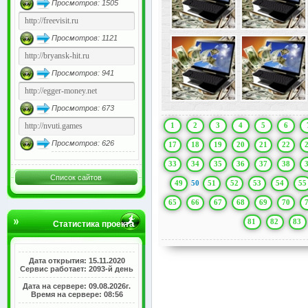
Просмотров: 1505
Просмотров: 1121
Просмотров: 941
Просмотров: 673
1
2
3
4
5
6
Просмотров: 626
17
18
19
20
21
22
33
34
35
36
37
38
Список сайтов
49
50
51
52
53
54
55
65
66
67
68
69
70
81
82
83
Статистика проекта
Дата открытия: 15.11.2020
Сервис работает: 2093-й день
Дата на сервере: 09.08.2026г.
Время на сервере: 08:56