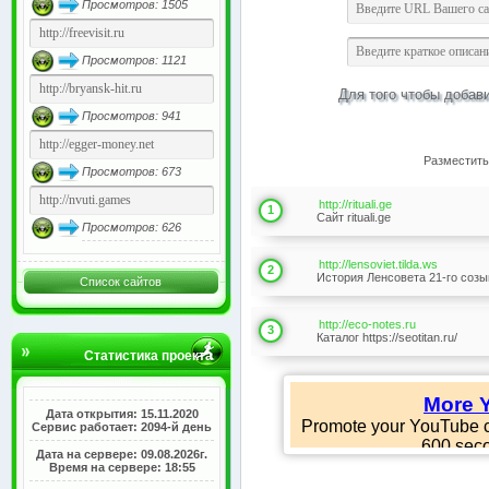
Просмотров: 1505
Просмотров: 1121
Для того чтобы добав
Просмотров: 941
Разместить
Просмотров: 673
http://rituali.ge
1
Сайт rituali.ge
Просмотров: 626
http://lensoviet.tilda.ws
2
История Ленсовета 21-го созы
Список сайтов
http://eco-notes.ru
3
Каталог https://seotitan.ru/
Статистика проекта
Дата открытия: 15.11.2020
Сервис работает: 2094-й день
Дата на сервере: 09.08.2026г.
Время на сервере: 18:55