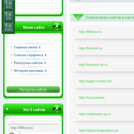
1x3
1x5
1
Список всех сайтов в сис
Меню сайта
http://888seo.ru
Главное меню ⇓
http://freevisit.ru
Списки серфинга ⇓
Раскрутка сайтов ⇓
http://bryansk-hit.ru
История рекламы ⇓
http://egger-money.net
Раскрутка сайтов
http://nvuti.games
Топ 5 сайтов
http://visitempire.pp.ru
http://damkrdzalavibiuro.ge