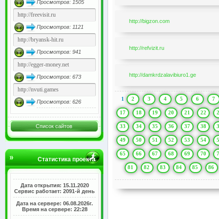
Просмотров: 1505
http://bigzon.com
Просмотров: 1121
http://refvizit.ru
Просмотров: 941
http://damkrdzalavibiuro1.ge
Просмотров: 673
1
2
3
4
5
6
7
Просмотров: 626
17
18
19
20
21
22
33
34
35
36
37
38
Список сайтов
49
50
51
52
53
54
65
66
67
68
69
70
Статистика проекта
81
82
83
84
85
86
Дата открытия: 15.11.2020
Сервис работает: 2091-й день
Дата на сервере: 06.08.2026г.
Время на сервере: 22:28