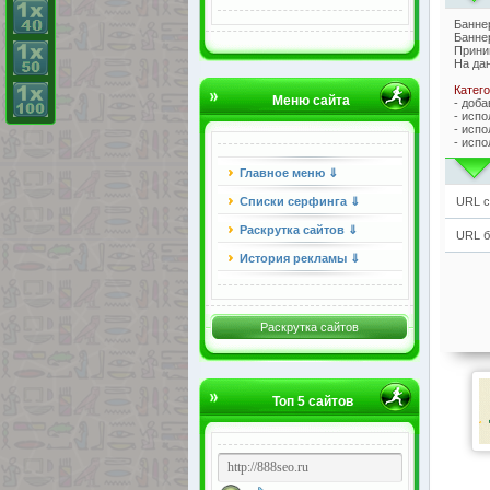
Банне
Баннер
Прини
На да
Катег
Меню сайта
- доба
- исп
- исп
- испо
Главное меню ⇓
Списки серфинга ⇓
URL са
Раскрутка сайтов ⇓
URL ба
История рекламы ⇓
Раскрутка сайтов
Топ 5 сайтов