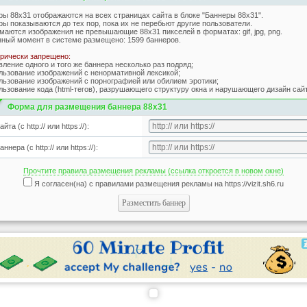
ры 88x31 отображаются на всех страницах сайта в блоке "Баннеры 88х31".
ы показываются до тех пор, пока их не перебьют другие пользователи.
маются изображения не превышающие 88x31 пикселей в форматах: gif, jpg, png.
нный момент в системе размещено:
1599
баннеров.
орически запрещено:
вление одного и того же баннера несколько раз подряд;
ользование изображений с ненормативной лексикой;
ользование изображений с порнографией или обилием эротики;
льзование кода (html-тегов), разрушающего структуру окна и нарушающего дизайн сай
Форма для размещения баннера 88х31
йта (с http:// или https://):
ннера (с http:// или https://):
Прочтите правила размещения рекламы (ссылка откроется в новом окне)
Я согласен(на) с правилами размещения рекламы на https://vizit.sh6.ru