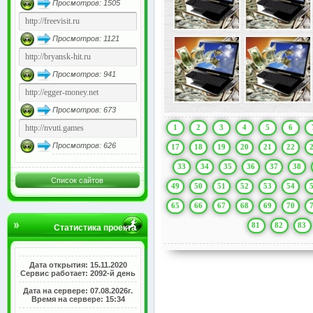
Просмотров: 1505
Просмотров: 1121
Просмотров: 941
Просмотров: 673
1
2
3
4
5
6
Просмотров: 626
17
18
19
20
21
22
33
34
35
36
37
38
Список сайтов
49
50
51
52
53
54
65
66
67
68
69
70
81
82
83
Статистика проекта
Дата открытия: 15.11.2020
Сервис работает: 2092-й день
Дата на сервере: 07.08.2026г.
Время на сервере: 15:34