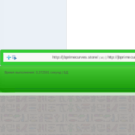
http://jbprimecurves.store/
http://jbprimecurves.we
|
(14)
Время выполнения: 0,372591 секунд | БД: